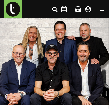
Kalender
Rabat
Blandet praktisk
Artist Talk & Artist Talk Podcast
Plads til alle
Nyhedsbrev
Cookie- og privatlivspolitik
Seneste nyt
Medarbejdere & specs
Til pressen
Send os dine forslag
Historien om Turbinen
Projekter og samarbejdspartnere