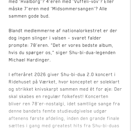
med ’Hvalborg’? 4’eren med ’Vuffeli-vov’? Eller
måske 7’eren med ’Midsommersangen’? Alle
sammen gode bud.
Blandt medlemmerne af nationalorkestret er der
dog ingen slinger i valsen – svaret falder
prompte: 78’eren. ”Det er vores bedste album,
hvis du spørger os,” siger Shu-bi-dua-legenden
Michael Hardinger.
I efteråret 2026 giver Shu-bi-dua 2.0 koncert i
Ridehuset på Værket, hvor konceptet er soleklart
og strikket knivskarpt sammen med ét for øje: Der
skal skabes en regulær folkefest! Koncerten
bliver ren 78’er-nostalgi, idet samtlige sange fra
denne bandets femte studieudgivelse udgør
aftenens første afdeling, inden den grande finale
sættes i gang med greatest hits fra Shu-bi-duas