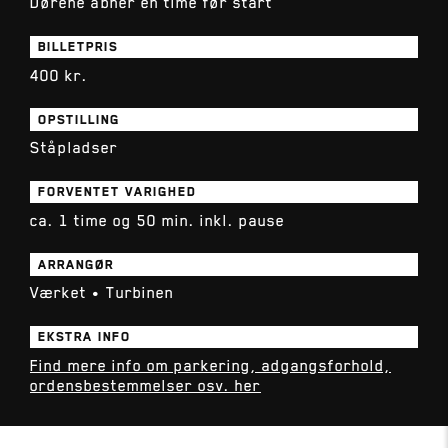
Dørene åbner en time før start
medicinskfagligt perspektiv. Det skal opleves. Vi
glæder os så meget til at samle tre-fire
BILLETPRIS
generationer under samme tag og sammen med
400 kr.
jer skabe aftener, I sent vil glemme,” udtaler
doktor Geisling.
OPSTILLING
Ståpladser
FORVENTET VARIGHED
ca. 1 time og 50 min. inkl. pause
ARRANGØR
Værket • Turbinen
EKSTRA INFO
Find mere info om parkering, adgangsforhold,
ordensbestemmelser osv. her