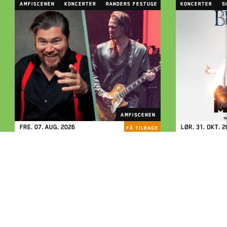
Amfiscenen
Koncerter
Randers Festuge
Koncerter
S
FÅ TILBAGE
AMFISCENEN
FRE. 07. AUG. 2026
LØR. 31. OKT. 2
FÅ TILBAGE
Milling &
Rasmus Bjerg m. band /
& Saturda
MADSEN