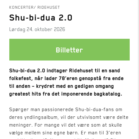
Gallows metalfestival
KONCERTER
RIDEHUSET
Shu-bi-dua 2.0
Følg os
lørdag 24. oktober 2026
Billetter
Shu-bi-dua 2.0 indtager Ridehuset til en sand
folkefest, når lader 78’eren genopstå fra ende
til anden – krydret med en gedigen omgang
greatest hits fra det imponerende bagkatalog.
Spørger man passionerede Shu-bi-dua-fans om
deres yndlingsalbum, vil der utvivlsomt være delte
meninger. For mange vil det være som at skulle
vælge mellem sine egne børn. Er man til 3’eren